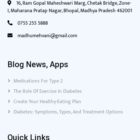
16, Ram Gopal Maheshwari Marg, Chetak Bridge, Zone-
I, Maharana Pratap Nagar, Bhopal, Madhya Pradesh 462001
0755 255 5888
madhumehvani@gmail.com
Blog News, Apps
Medications For Type 2
The Role Of Exercise In Diabetes
Create Your Healthy-Eating Plan
Diabetes: Symptoms, Types, And Treatment Options
Quick Links