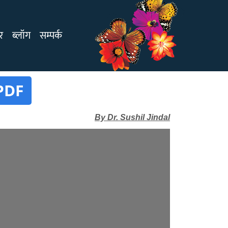
र
ब्लॉग
सम्पर्क
PDF
By Dr. Sushil Jindal