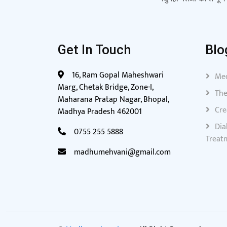
Get In Touch
Blo
16, Ram Gopal Maheshwari
Med
Marg, Chetak Bridge, Zone-I,
The
Maharana Pratap Nagar, Bhopal,
Cre
Madhya Pradesh 462001
Dia
0755 255 5888
Treat
madhumehvani@gmail.com