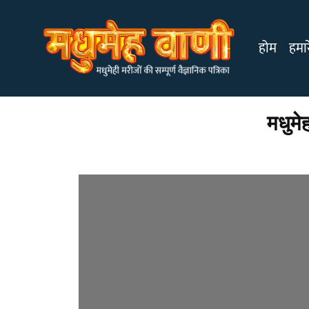
होम
हमारे
मधुमे