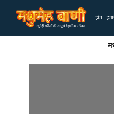
होम
हमारे
मध