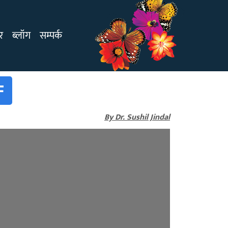
र
ब्लॉग
सम्पर्क
F
By Dr. Sushil Jindal