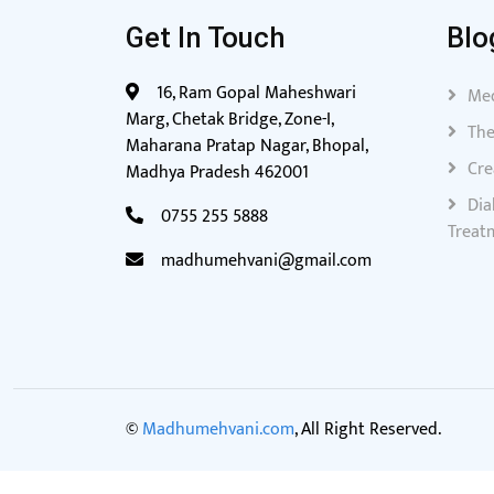
Get In Touch
Blo
16, Ram Gopal Maheshwari
Med
Marg, Chetak Bridge, Zone-I,
The
Maharana Pratap Nagar, Bhopal,
Cre
Madhya Pradesh 462001
Dia
0755 255 5888
Treat
madhumehvani@gmail.com
©
Madhumehvani.com
, All Right Reserved.