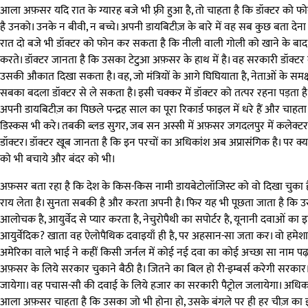
आला अफ़सर यदि रात के ग्यारह बजे भी फ़्री हुआ है, तो चाहता है कि डॉक्टर को फोन 
है उनको। उनके न बीवी, न बच्चे। अपनी डायबिटीज़ के बारे में वह सब कुछ बता देना च
रात दो बजे भी डॉक्टर को फोन कर सकता है कि नीली वाली गोली को खाने के बाद 
करते। डॉक्टर जानता है कि उसका टेटुआ अफ़सर के हाथ में है। वह सरकारी डॉक्टर का 
उसकी औकात दिखा सकता है। वह, जो मंत्रियों के आगे घिघियाता है, नेताओं के समक्ष
सबका बदला डॉक्टर से ले सकता है। इसी चक्कर में डॉक्टर को तत्पर रहना पड़ता ह
अपनी डायबिटीज़ का पिछले पन्द्रह साल का पूरा रिकार्ड फाइल में धरे हैं और चाह
डिस्कस भी करे। तबकी ब्लड सुगर, जब सन अस्सी में अफ़सर जगदलपुर में कलेक्टर था
डॉक्टर। डॉक्टर खूब जानता है कि इन परचों का अधिकांश अब अप्रासंगिक है। पर क्य
को भी बचाये और बंदर को भी।
अफ़सर बता रहा है कि देश के किस-किस नामी डायबेटोलॉजिस्ट को वो दिखा चुका है। वह
राय लेता है। सुनता सबकी है और करता अपनी है। फिर यह भी पूछता जाता है कि उस
आलोचक है, आयुर्वेद से प्यार करता है, नेचुरोपैथी का सपोर्टर है, यूनानी दवाओं क
आयुर्वेदिक? खाता वह ऐलोपैथिक दवाइयाँ ही है, पर अहसान-सा जता कर। वो हमेश
अमेरिका वाले भाई ने कहीं किसी जर्नल में कोई नई दवा का कोई अच्छा सा नाम पढ़ा
अफ़सर के लिये सरकार चुकाने बैठी है। जितने का बिल हो री-इम्बर्स करेगी स
जायेगा। वह पचास-सौ की दवाई के लिये हजार का सरकारी पैट्रोल जलायेगा। अधि
आला अफ़सर चाहता है कि उसका जो भी होना हो, उसके बंगले पर ही हर चीज़ का इंत