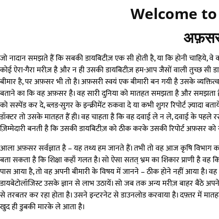
Welcome t
अफ़सर
जो नादान समझते हैं कि सबकी डायबिटीज़ एक सी होती है, या कि होनी चाहिये, वे
कोई ऐरा-गैरा मरीज़ है और न ही उसकी डायबिटीज़ हम-आप जैसों वाली तुच्छ सी ड
बीमार है, पर अफ़सर भी तो है। अफ़सरी स्वयं एक बीमारी बन गयी है उसके व्यक्त
बताने का कि वह अफ़सर है। वह सारी दुनिया को मातहत समझता है और समझता ह
को सस्पेंड कर दे, ब्लड-सुगर के इन्क्रीमेंट रुकवा दे या कभी शुगर रिपोर्ट ज़्यादा 
डॉक्टर तो उसके मातहत हैं ही। वह चाहता है कि वह दवाई ले न ले, दवाई के पहले रसग
ज़िम्मेदारी बनती है कि उसकी डायबिटीज़ को ठीक करके उसकी रिपोर्ट अफ़सर को
आला अफ़सर सर्वज्ञात है – यह तथ्य हम जानते हैं। तभी तो वह आज कृषि विभाग का सेक्
बता सकता है कि शिक्षा कहाँ गलत है। सो ऐसा सतत् भ्रम का शिकार प्राणी है वह 
पास आया है, तो वह अपनी बीमारी के विषय में जानने – ठीक होने नहीं आया है। वह 
डायबेटोलॉजिस्ट उसके ज्ञान से लाभ उठायें। सो जब तक अन्य मरीज़ बाहर बैठे अपने नम
से तरबतर कर रहा होता है। उसने इन्टरनेट से डाउनलोड करवाया है। दफ़्तर में मातहतों
खुद ही डुबकी मारके ले आता है।